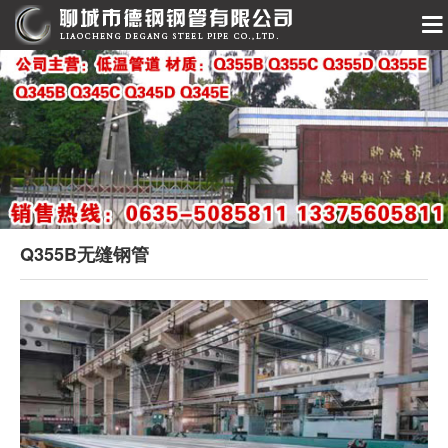
Q355B无缝钢管